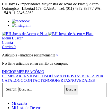
BH Joyas - Importadores Mayoristas de Joyas de Plata y Acero
Quirúrgico - Libertad 178, CABA. - Tel: (011) 4372-8877 / WA:
+54 9 11 2846-2862
Menu
Buscar
Cuenta
Carrito
0
Artículo(s) añadidos recientemente
×
No tiene artículos en su carrito de compras.
INICIO
EMPRESA
CÓMO
COMPRAR
ENVÍOS
FILOSOFÍA
MAYORISTAS
VENTA POR
CATÁLOGO
CONTÁCTENOS
OFERTAS
NOVEDADES
Search:
Buscar
Mi cuenta
Mi Lista de Deseos