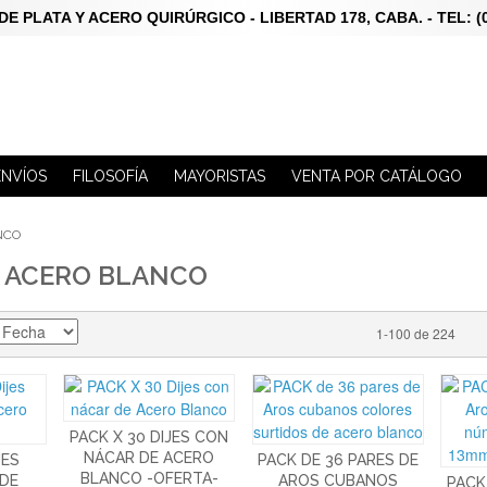
LATA Y ACERO QUIRÚRGICO - LIBERTAD 178, CABA. - TEL: (011)
ENVÍOS
FILOSOFÍA
MAYORISTAS
VENTA POR CATÁLOGO
NCO
N ACERO BLANCO
1-100 de 224
PACK X 30 DIJES CON
NÁCAR DE ACERO
JES
PACK DE 36 PARES DE
BLANCO -OFERTA-
 DE
AROS CUBANOS
PACK