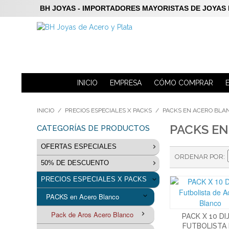
BH JOYAS - IMPORTADORES MAYORISTAS DE JOYAS DE P
INICIO
EMPRESA
CÓMO COMPRAR
INICIO
/
PRECIOS ESPECIALES X PACKS
/
PACKS EN ACERO BLA
PACKS E
CATEGORÍAS DE PRODUCTOS
OFERTAS ESPECIALES
ORDENAR POR
50% DE DESCUENTO
LIQUIDACION Aros Plata 925
PRECIOS ESPECIALES X PACKS
Anillos 50% de descuento
Joyas de Acero
PACKS en Acero Blanco
Dijes 50% de descuento
Joyas de Plata
Acero Blanco
Pack de Aros Acero Blanco
Pulseras 50% de descuento
PACK X 10 DI
Joyas de Plata con dublé
Anillos Acero Blanco Oferta
Acero Quirúrgico
Anillos de Plata - Oferta
FUTBOLISTA