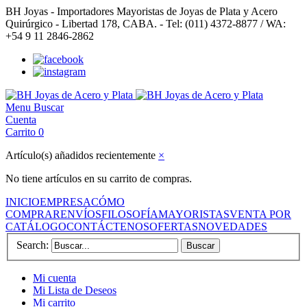
BH Joyas - Importadores Mayoristas de Joyas de Plata y Acero
Quirúrgico - Libertad 178, CABA. - Tel: (011) 4372-8877 / WA:
+54 9 11 2846-2862
Menu
Buscar
Cuenta
Carrito
0
Artículo(s) añadidos recientemente
×
No tiene artículos en su carrito de compras.
INICIO
EMPRESA
CÓMO
COMPRAR
ENVÍOS
FILOSOFÍA
MAYORISTAS
VENTA POR
CATÁLOGO
CONTÁCTENOS
OFERTAS
NOVEDADES
Search:
Buscar
Mi cuenta
Mi Lista de Deseos
Mi carrito