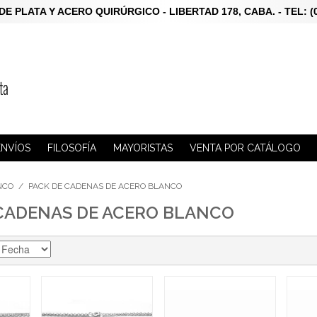
LATA Y ACERO QUIRÚRGICO - LIBERTAD 178, CABA. - TEL: (011)
ENVÍOS
FILOSOFÍA
MAYORISTAS
VENTA POR CATÁLOGO
NCO
/
PACK DE CADENAS DE ACERO BLANCO
CADENAS DE ACERO BLANCO