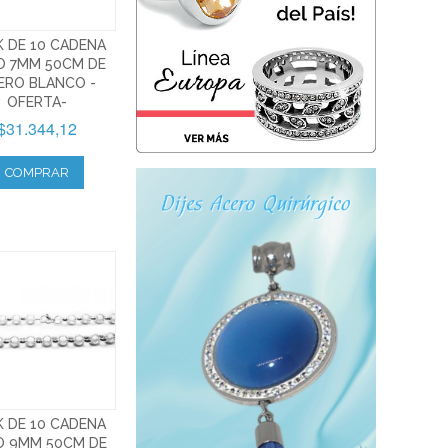
K DE 10 CADENA
O 7MM 50CM DE
ERO BLANCO -
OFERTA-
$31.344,12
COMPRAR
K DE 10 CADENA
O 9MM 50CM DE