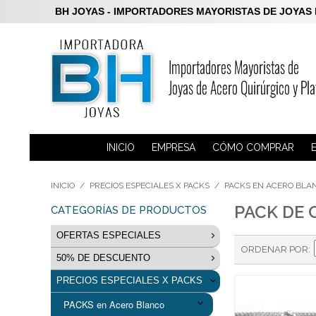
BH JOYAS - IMPORTADORES MAYORISTAS DE JOYAS DE P
INICIO
EMPRESA
CÓMO COMPRAR
INICIO
/
PRECIOS ESPECIALES X PACKS
/
PACKS EN ACERO BLA
PACK DE 
CATEGORÍAS DE PRODUCTOS
OFERTAS ESPECIALES
ORDENAR POR
50% DE DESCUENTO
LIQUIDACION Aros Plata 925
PRECIOS ESPECIALES X PACKS
Anillos 50% de descuento
Joyas de Acero
PACKS en Acero Blanco
Dijes 50% de descuento
Joyas de Plata
Acero Blanco