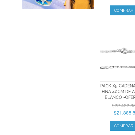
Dijes Religiosos de Acero
COMPRAR
Símbolos de Acero
PACK X5 CADEN
FINA 40CM DE 
BLANCO -OFE
$22.432,8
$21.888,
COMPRAR