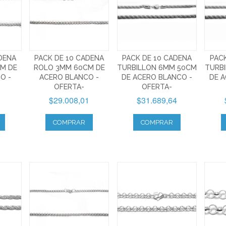
DENA
PACK DE 10 CADENA
PACK DE 10 CADENA
PAC
M DE
ROLO 3MM 60CM DE
TURBILLON 6MM 50CM
TURB
O -
ACERO BLANCO -
DE ACERO BLANCO -
DE A
OFERTA-
OFERTA-
1
$29.008,01
$31.689,64
COMPRAR
COMPRAR