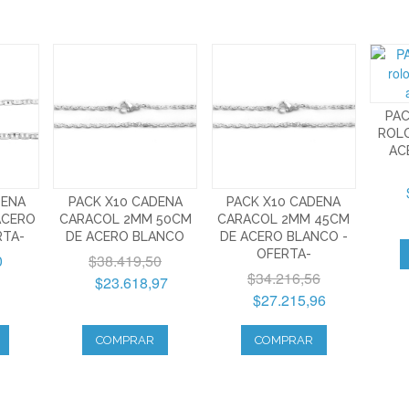
PAC
ROL
AC
DENA
PACK X10 CADENA
PACK X10 CADENA
ACERO
CARACOL 2MM 50CM
CARACOL 2MM 45CM
RTA-
DE ACERO BLANCO
DE ACERO BLANCO -
OFERTA-
0
$38.419,50
$34.216,56
$23.618,97
$27.215,96
COMPRAR
COMPRAR