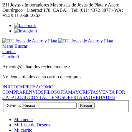
BH Joyas - Importadores Mayoristas de Joyas de Plata y Acero
Quirúrgico - Libertad 178, CABA. - Tel: (011) 4372-8877 / WA:
+54 9 11 2846-2862
Menu
Buscar
Cuenta
Carrito
0
Artículo(s) añadidos recientemente
×
No tiene artículos en su carrito de compras.
INICIO
EMPRESA
CÓMO
COMPRAR
ENVÍOS
FILOSOFÍA
MAYORISTAS
VENTA POR
CATÁLOGO
CONTÁCTENOS
OFERTAS
NOVEDADES
Search:
Buscar
Mi cuenta
Mi Lista de Deseos
Mi carrito