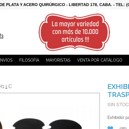
LATA Y ACERO QUIRÚRGICO - LIBERTAD 178, CABA. - TEL: (011)
ENVÍOS
FILOSOFÍA
MAYORISTAS
VENTA POR CATÁLOGO
EXHIB
H1↓C
TRASP
SIN STO
Exhibidor p