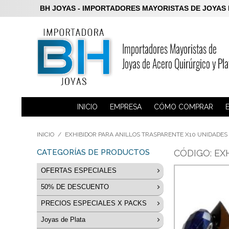
BH JOYAS - IMPORTADORES MAYORISTAS DE JOYAS DE P
INICIO
EMPRESA
CÓMO COMPRAR
INICIO
/
EXHIBIDOR PARA ANILLOS TRASPARENTE X10 UNIDADES
CATEGORÍAS DE PRODUCTOS
CÓDIGO: EX
OFERTAS ESPECIALES
50% DE DESCUENTO
LIQUIDACION Aros Plata 925
PRECIOS ESPECIALES X PACKS
Anillos 50% de descuento
Joyas de Acero
Joyas de Plata
PACKS en Acero Blanco
Dijes 50% de descuento
Joyas de Plata
Acero Blanco