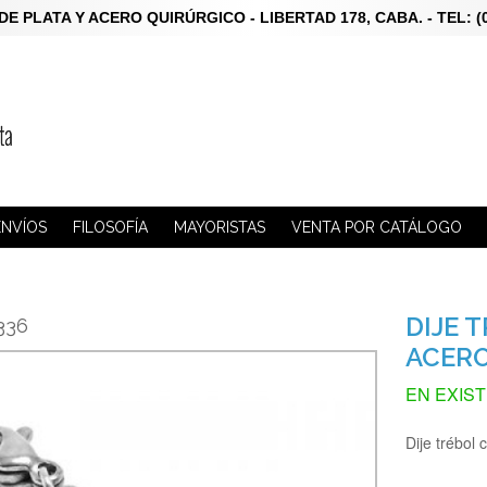
LATA Y ACERO QUIRÚRGICO - LIBERTAD 178, CABA. - TEL: (011)
ENVÍOS
FILOSOFÍA
MAYORISTAS
VENTA POR CATÁLOGO
DIJE 
336
ACERO
EN EXIS
Dije trébol