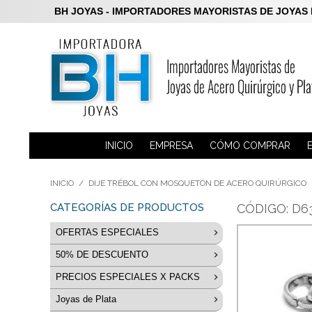
BH JOYAS - IMPORTADORES MAYORISTAS DE JOYAS DE P
INICIO
EMPRESA
CÓMO COMPRAR
INICIO
/
DIJE TRÉBOL CON MOSQUETÓN DE ACERO QUIRÚRGICO
CATEGORÍAS DE PRODUCTOS
CÓDIGO: D6
OFERTAS ESPECIALES
50% DE DESCUENTO
LIQUIDACION Aros Plata 925
PRECIOS ESPECIALES X PACKS
Anillos 50% de descuento
Joyas de Acero
Joyas de Plata
PACKS en Acero Blanco
Dijes 50% de descuento
Joyas de Plata
Acero Blanco