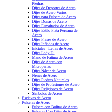
Piedras
Dijes de Deportes de Acero
Dijes de Acero Varios
Dijes para Pulsera de Acero
Dijes Donas de Acero
Dijes Esmaltados de Acero
Dijes Estilo Plata Peruana de
Acero
Dijes Frases de Acero
Dijes Inflados de Acero
Iniciales - Letras de Acero
Dijes Lady Di
Mano de Fátima de Acero
Dijes de Acero con
Microperlas
Dijes Nácar de Acero
Nenes de Acero
Dijes Piedras Naturales
Dijes de Profesiones de Acero
Dijes Religiosos de Acero
Símbolos de Acero
Esclavas de Acero
Pulseras de Acero
Pulsera con Bolitas de Acero
Pulseras Con Dijes de Acero