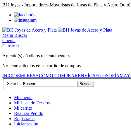
BH Joyas - Importadores Mayoristas de Joyas de Plata y Acero Quir
Menu
Buscar
Cuenta
Carrito
0
Artículo(s) añadidos recientemente
×
No tiene artículos en su carrito de compras.
INICIO
EMPRESA
CÓMO COMPRAR
ENVÍOS
FILOSOFÍA
MAY
Search:
Buscar
Mi cuenta
Mi Lista de Deseos
Mi carrito
Realizar Pedido
Registrarse
Iniciar sesión