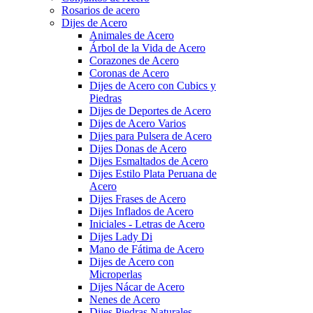
Rosarios de acero
Dijes de Acero
Animales de Acero
Árbol de la Vida de Acero
Corazones de Acero
Coronas de Acero
Dijes de Acero con Cubics y
Piedras
Dijes de Deportes de Acero
Dijes de Acero Varios
Dijes para Pulsera de Acero
Dijes Donas de Acero
Dijes Esmaltados de Acero
Dijes Estilo Plata Peruana de
Acero
Dijes Frases de Acero
Dijes Inflados de Acero
Iniciales - Letras de Acero
Dijes Lady Di
Mano de Fátima de Acero
Dijes de Acero con
Microperlas
Dijes Nácar de Acero
Nenes de Acero
Dijes Piedras Naturales