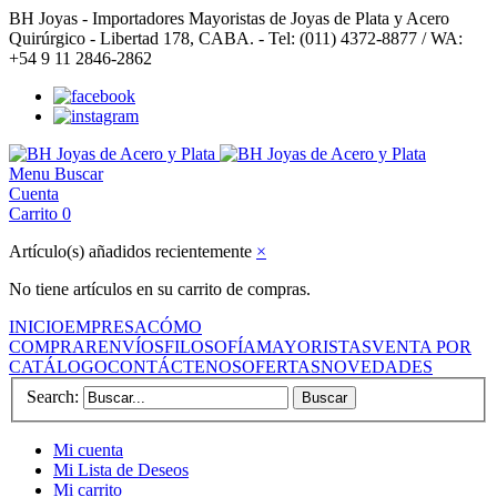
BH Joyas - Importadores Mayoristas de Joyas de Plata y Acero
Quirúrgico - Libertad 178, CABA. - Tel: (011) 4372-8877 / WA:
+54 9 11 2846-2862
Menu
Buscar
Cuenta
Carrito
0
Artículo(s) añadidos recientemente
×
No tiene artículos en su carrito de compras.
INICIO
EMPRESA
CÓMO
COMPRAR
ENVÍOS
FILOSOFÍA
MAYORISTAS
VENTA POR
CATÁLOGO
CONTÁCTENOS
OFERTAS
NOVEDADES
Search:
Buscar
Mi cuenta
Mi Lista de Deseos
Mi carrito