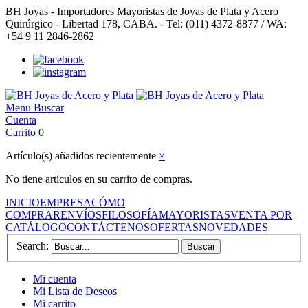
BH Joyas - Importadores Mayoristas de Joyas de Plata y Acero
Quirúrgico - Libertad 178, CABA. - Tel: (011) 4372-8877 / WA:
+54 9 11 2846-2862
Menu
Buscar
Cuenta
Carrito
0
Artículo(s) añadidos recientemente
×
No tiene artículos en su carrito de compras.
INICIO
EMPRESA
CÓMO
COMPRAR
ENVÍOS
FILOSOFÍA
MAYORISTAS
VENTA POR
CATÁLOGO
CONTÁCTENOS
OFERTAS
NOVEDADES
Search:
Buscar
Mi cuenta
Mi Lista de Deseos
Mi carrito