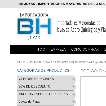
BH JOYAS - IMPORTADORES MAYORISTAS DE JOYAS DE P
INICIO
EMPRESA
CÓMO COMPRAR
INICIO
/
DIJE CRUZ CALADA DE ACERO QUIRÚRGICO ALT: 52MM I
CATEGORÍAS DE PRODUCTOS
CÓDIGO: D4
OFERTAS ESPECIALES
50% DE DESCUENTO
LIQUIDACION Aros Plata 925
PRECIOS ESPECIALES X PACKS
Anillos 50% de descuento
Joyas de Acero
Joyas de Plata
PACKS en Acero Blanco
Dijes 50% de descuento
Joyas de Plata
Acero Blanco