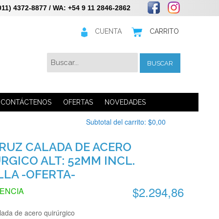
 4372-8877 / WA: +54 9 11 2846-2862
CUENTA
CARRITO
BUSCAR
CONTÁCTENOS
OFERTAS
NOVEDADES
Subtotal del carrito:
$0,00
CRUZ CALADA DE ACERO
RGICO ALT: 52MM INCL.
LA -OFERTA-
$2.294,86
TENCIA
alada de acero quirúrgico