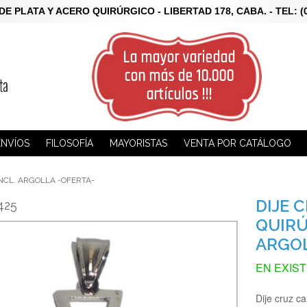
LATA Y ACERO QUIRÚRGICO - LIBERTAD 178, CABA. - TEL: (011)
ENVÍOS
FILOSOFÍA
MAYORISTAS
VENTA POR CATÁLOGO
NCL. ARGOLLA -OFERTA-
DIJE 
425
QUIRÚ
ARGOL
EN EXIS
Dije cruz c