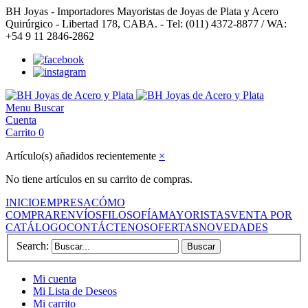
BH Joyas - Importadores Mayoristas de Joyas de Plata y Acero
Quirúrgico - Libertad 178, CABA. - Tel: (011) 4372-8877 / WA:
+54 9 11 2846-2862
Menu
Buscar
Cuenta
Carrito
0
Artículo(s) añadidos recientemente
×
No tiene artículos en su carrito de compras.
INICIO
EMPRESA
CÓMO
COMPRAR
ENVÍOS
FILOSOFÍA
MAYORISTAS
VENTA POR
CATÁLOGO
CONTÁCTENOS
OFERTAS
NOVEDADES
Search:
Buscar
Mi cuenta
Mi Lista de Deseos
Mi carrito