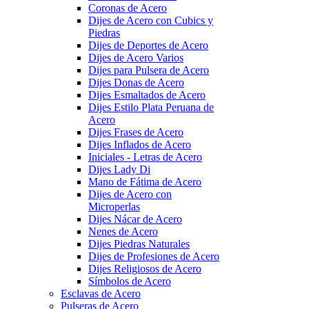
Coronas de Acero
Dijes de Acero con Cubics y
Piedras
Dijes de Deportes de Acero
Dijes de Acero Varios
Dijes para Pulsera de Acero
Dijes Donas de Acero
Dijes Esmaltados de Acero
Dijes Estilo Plata Peruana de
Acero
Dijes Frases de Acero
Dijes Inflados de Acero
Iniciales - Letras de Acero
Dijes Lady Di
Mano de Fátima de Acero
Dijes de Acero con
Microperlas
Dijes Nácar de Acero
Nenes de Acero
Dijes Piedras Naturales
Dijes de Profesiones de Acero
Dijes Religiosos de Acero
Símbolos de Acero
Esclavas de Acero
Pulseras de Acero