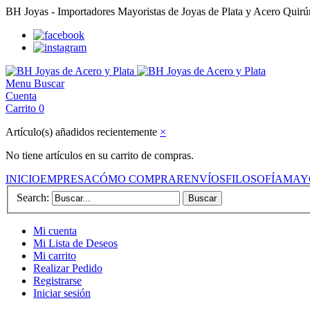
BH Joyas - Importadores Mayoristas de Joyas de Plata y Acero Quir
Menu
Buscar
Cuenta
Carrito
0
Artículo(s) añadidos recientemente
×
No tiene artículos en su carrito de compras.
INICIO
EMPRESA
CÓMO COMPRAR
ENVÍOS
FILOSOFÍA
MAY
Search:
Buscar
Mi cuenta
Mi Lista de Deseos
Mi carrito
Realizar Pedido
Registrarse
Iniciar sesión