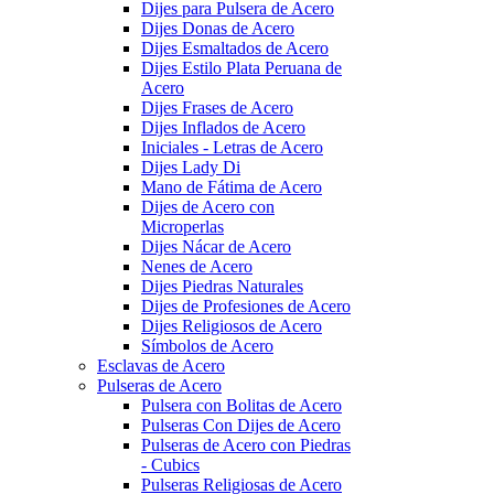
Dijes para Pulsera de Acero
Dijes Donas de Acero
Dijes Esmaltados de Acero
Dijes Estilo Plata Peruana de
Acero
Dijes Frases de Acero
Dijes Inflados de Acero
Iniciales - Letras de Acero
Dijes Lady Di
Mano de Fátima de Acero
Dijes de Acero con
Microperlas
Dijes Nácar de Acero
Nenes de Acero
Dijes Piedras Naturales
Dijes de Profesiones de Acero
Dijes Religiosos de Acero
Símbolos de Acero
Esclavas de Acero
Pulseras de Acero
Pulsera con Bolitas de Acero
Pulseras Con Dijes de Acero
Pulseras de Acero con Piedras
- Cubics
Pulseras Religiosas de Acero