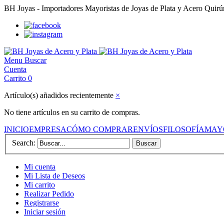
BH Joyas - Importadores Mayoristas de Joyas de Plata y Acero Quir
Menu
Buscar
Cuenta
Carrito
0
Artículo(s) añadidos recientemente
×
No tiene artículos en su carrito de compras.
INICIO
EMPRESA
CÓMO COMPRAR
ENVÍOS
FILOSOFÍA
MAY
Search:
Buscar
Mi cuenta
Mi Lista de Deseos
Mi carrito
Realizar Pedido
Registrarse
Iniciar sesión