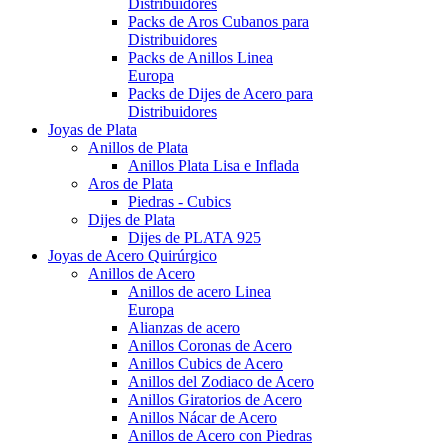
Distribuidores
Packs de Aros Cubanos para
Distribuidores
Packs de Anillos Linea
Europa
Packs de Dijes de Acero para
Distribuidores
Joyas de Plata
Anillos de Plata
Anillos Plata Lisa e Inflada
Aros de Plata
Piedras - Cubics
Dijes de Plata
Dijes de PLATA 925
Joyas de Acero Quirúrgico
Anillos de Acero
Anillos de acero Linea
Europa
Alianzas de acero
Anillos Coronas de Acero
Anillos Cubics de Acero
Anillos del Zodiaco de Acero
Anillos Giratorios de Acero
Anillos Nácar de Acero
Anillos de Acero con Piedras