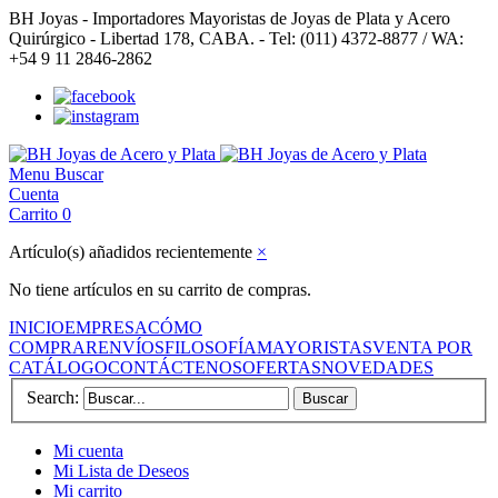
BH Joyas - Importadores Mayoristas de Joyas de Plata y Acero
Quirúrgico - Libertad 178, CABA. - Tel: (011) 4372-8877 / WA:
+54 9 11 2846-2862
Menu
Buscar
Cuenta
Carrito
0
Artículo(s) añadidos recientemente
×
No tiene artículos en su carrito de compras.
INICIO
EMPRESA
CÓMO
COMPRAR
ENVÍOS
FILOSOFÍA
MAYORISTAS
VENTA POR
CATÁLOGO
CONTÁCTENOS
OFERTAS
NOVEDADES
Search:
Buscar
Mi cuenta
Mi Lista de Deseos
Mi carrito