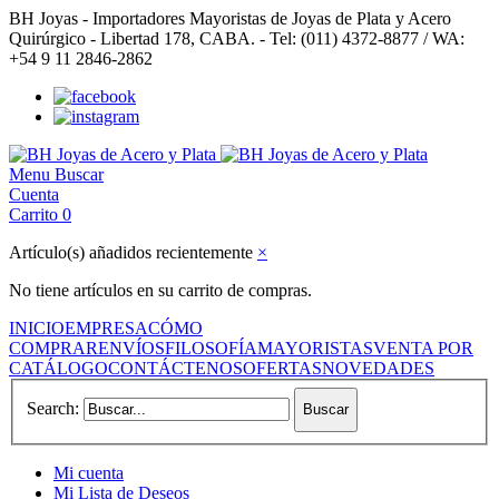
BH Joyas - Importadores Mayoristas de Joyas de Plata y Acero
Quirúrgico - Libertad 178, CABA. - Tel: (011) 4372-8877 / WA:
+54 9 11 2846-2862
Menu
Buscar
Cuenta
Carrito
0
Artículo(s) añadidos recientemente
×
No tiene artículos en su carrito de compras.
INICIO
EMPRESA
CÓMO
COMPRAR
ENVÍOS
FILOSOFÍA
MAYORISTAS
VENTA POR
CATÁLOGO
CONTÁCTENOS
OFERTAS
NOVEDADES
Search:
Buscar
Mi cuenta
Mi Lista de Deseos